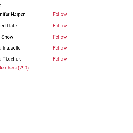
s
nifer Harper
Follow
ert Hale
Follow
n Snow
Follow
alina.adila
Follow
.adila
na Tkachuk
Follow
Members (293)