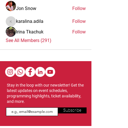
Jon Snow
Follow
karalina.adila
Follow
karalina.adila
Irina Tkachuk
Follow
See All Members (291)
Stay in the loop with our newsletter! Get the
latest updates on event schedules,
programming highlights, ticket availability,
and more.
Subscribe