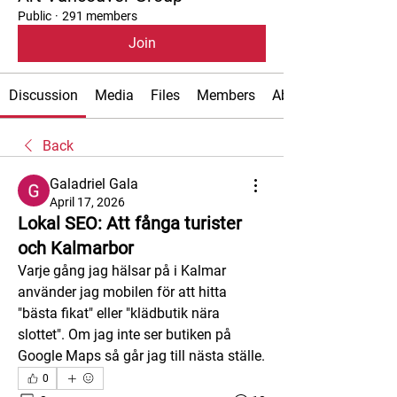
Public
·
291 members
Join
Discussion
Media
Files
Members
About
Back
Galadriel Gala
April 17, 2026
Lokal SEO: Att fånga turister
och Kalmarbor
Varje gång jag hälsar på i Kalmar 
använder jag mobilen för att hitta 
"bästa fikat" eller "klädbutik nära 
slottet". Om jag inte ser butiken på 
Google Maps så går jag till nästa ställe.
0