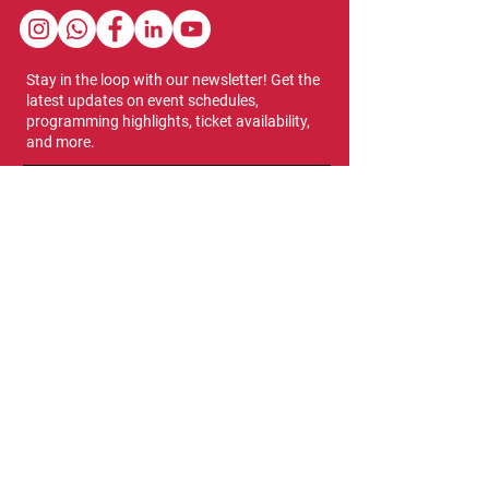
Stay in the loop with our newsletter! Get the
latest updates on event schedules,
programming highlights, ticket availability,
and more.
Subscribe
Show Dates & Hours
April 8 - 11, 2027
VIPs Only
Thursday, April 8: 5 PM - 7 PM
General Admission
Thursday, April 8: 6 PM - 10 PM
Friday, April 9: 1 PM - 9 PM
Saturday, April 10: 12 PM - 9 PM
Sunday, April 11: 11 AM - 5 PM