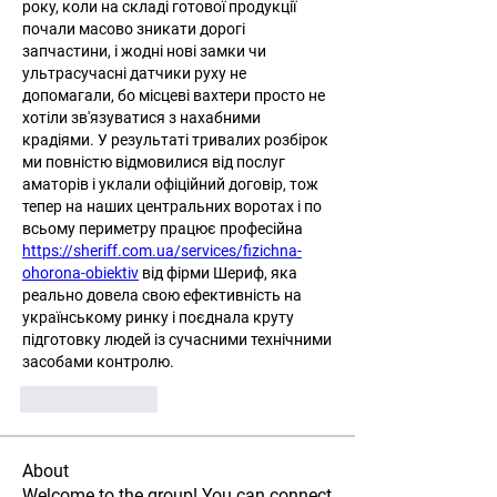
року, коли на складі готової продукції 
почали масово зникати дорогі 
запчастини, і жодні нові замки чи 
ультрасучасні датчики руху не 
допомагали, бо місцеві вахтери просто не 
хотіли зв'язуватися з нахабними 
крадіями. У результаті тривалих розбірок 
ми повністю відмовилися від послуг 
аматорів і уклали офіційний договір, тож 
тепер на наших центральних воротах і по 
всьому периметру працює професійна 
https://sheriff.com.ua/services/fizichna-
ohorona-obiektiv
 від фірми Шериф, яка 
реально довела свою ефективність на 
українському ринку і поєднала круту 
підготовку людей із сучасними технічними 
засобами контролю.
Like
Reply
About
Welcome to the group! You can connect