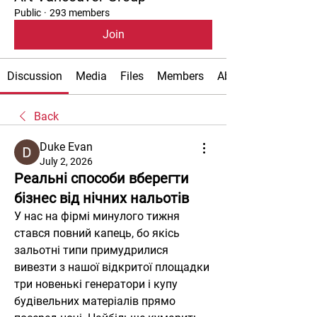
Public
·
293 members
Join
Discussion
Media
Files
Members
About
Back
Duke Evan
July 2, 2026
Реальні способи вберегти
бізнес від нічних нальотів
У нас на фірмі минулого тижня 
стався повний капець, бо якісь 
зальотні типи примудрилися 
вивезти з нашої відкритої площадки 
три новенькі генератори і купу 
будівельних матеріалів прямо 