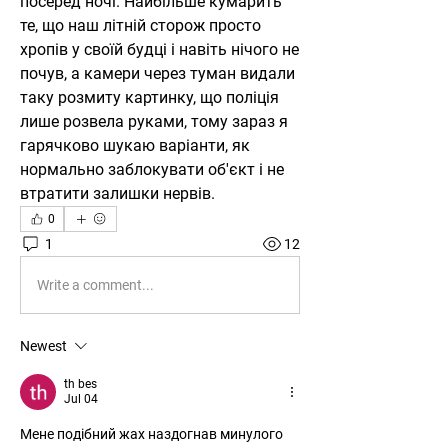
посеред ночі. Найбільше кумарить 
те, що наш літній сторож просто 
хропів у своїй будці і навіть нічого не 
почув, а камери через туман видали 
таку розмиту картинку, що поліція 
лише розвела руками, тому зараз я 
гарячково шукаю варіанти, як 
нормально заблокувати об'єкт і не 
втратити залишки нервів.
0
1
12
Write a comment...
Newest
th bes
Jul 04
Мене подібний жах наздогнав минулого 