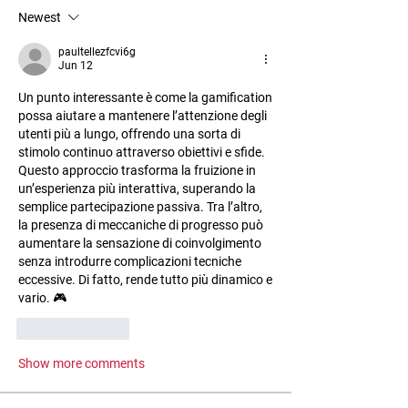
Newest
paultellezfcvi6g
Jun 12
Un punto interessante è come la gamification 
possa aiutare a mantenere l’attenzione degli 
utenti più a lungo, offrendo una sorta di 
stimolo continuo attraverso obiettivi e sfide. 
Questo approccio trasforma la fruizione in 
un’esperienza più interattiva, superando la 
semplice partecipazione passiva. Tra l’altro, 
la presenza di meccaniche di progresso può 
aumentare la sensazione di coinvolgimento 
senza introdurre complicazioni tecniche 
eccessive. Di fatto, rende tutto più dinamico e 
vario. 🎮
Like
Reply
Show more comments