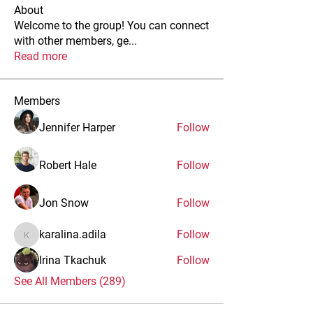
About
Welcome to the group! You can connect
with other members, ge
...
Read more
Members
Jennifer Harper
Follow
Robert Hale
Follow
Jon Snow
Follow
karalina.adila
Follow
karalina.adila
Irina Tkachuk
Follow
See All Members (289)