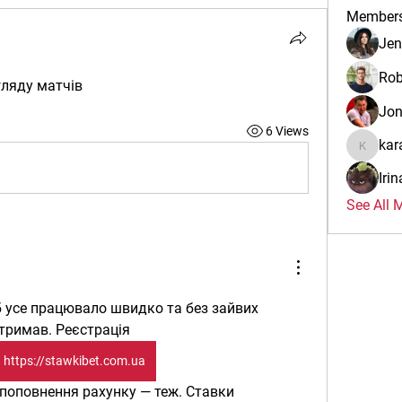
Member
Jen
Rob
гляду матчів
Jo
6 Views
kar
karalina
Iri
See All 
 усе працювало швидко та без зайвих 
отримав. Реєстрація 
https://stawkibet.com.ua