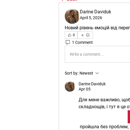
Darine Daviduk
April 5, 2026
Новий рівень емоцій від пере
0
1 Comment
Write a comment...
Sort by:
Newest
Darine Daviduk
Apr 05
Для мене важливо, щоб
складнощів, і тут я це 
 пройшла без проблем, поповнення рахунку — теж. Ставки 