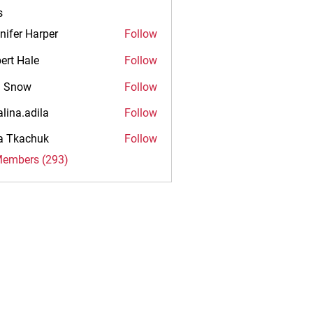
s
nifer Harper
Follow
ert Hale
Follow
n Snow
Follow
alina.adila
Follow
.adila
na Tkachuk
Follow
Members (293)