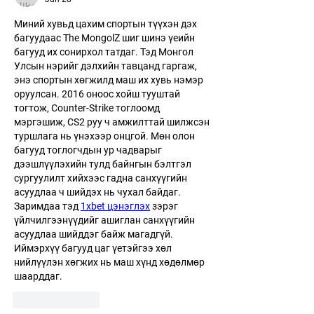
Миний хувьд цахим спортын түүхэн дэх 
багуудаас The MongolZ шиг шинэ үеийн 
багууд их сонирхол татдаг. Тэд Монгол 
Улсын нэрийг дэлхийн тавцанд гаргаж, 
энэ спортын хөгжилд маш их хувь нэмэр 
оруулсан. 2016 оноос хойш тууштай 
тогтож, Counter-Strike тоглоомд 
мэргэшиж, CS2 руу ч амжилттай шилжсэн 
туршлага нь үнэхээр онцгой. Мөн олон 
багууд тоглогчдын ур чадварыг 
дээшлүүлэхийн тулд байнгын бэлтгэл 
сургуулилт хийхээс гадна санхүүгийн 
асуудлаа ч шийдэх нь чухал байдаг. 
Заримдаа тэд 
1xbet цэнэглэх
 зэрэг 
үйлчилгээнүүдийг ашиглан санхүүгийн 
асуудлаа шийддэг байж магадгүй. 
Иймэрхүү багууд цаг үетэйгээ хөл 
нийлүүлэн хөгжих нь маш хүнд хөдөлмөр 
шаарддаг.
Like
Reply