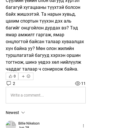
Сүүлийн үеийн олон багууд хүртэл 
багагүй хугацааны түүхтэй болсон 
байх жишээтэй. Та нарын хувьд, 
цахим спортын түүхэн дэх аль 
багийг онцгойлон дурдах вэ? Тэд 
ямар амжилт гаргаж, ямар 
онцлогтой байсан талаар хуваалцах 
хүн байна уу? Мөн олон жилийн 
туршлагатай багууд хэрхэн оршин 
тогтнож, шинэ үедээ хөл нийлүүлж 
чаддаг талаар ч сонирхож байна.
0
2
11
Write a comment...
Newest
Billie Nikelson
Jun 28