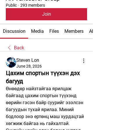
Public
·
293 members
Join
Discussion
Media
Files
Members
About
Back
Steven Lon
June 28, 2026
Цахим спортын түүхэн дэх
багууд
Өнөөдөр найзтайгаа ярилцаж 
байгаад цахим спортын түүхэнд 
өөрийн гэсэн байр суурийг эзэлсэн 
багуудын тухай ярилаа. Миний 
бодлоор энэ ертөнц маш хурдацтай 
хөгжиж байгаа нь гайхалтай. 