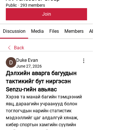
Public
·
293 members
Join
Discussion
Media
Files
Members
About
Back
Duke Evan
June 27, 2026
Дэлхийн аварга багуудын
тактикийг бут ниргэсэн
Senzu-гийн авьяас
Хэрэв та манай багийн тэмцээний 
явц, дараагийн учраанууд болон 
тоглогчдын нарийн статистик 
мэдээллийг цаг алдалгүй хянаж, 
кибер спортын хамгийн сүүлийн 