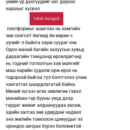
үеийн үр дүнгүүдийг нэг дороос 
харахыг хүсвэл 
1xbet mongolz
 платформыг ашиглах нь хамгийн 
зөв сонголт бөгөөд би өөрөө ч 
үүнийг л байнга харж суудаг юм. 
Одоо манай багийн залуусын хувьд 
дараагийн тэмцээнд өрсөлдөгчид 
нь тэдний тоглолтын хэв маягийг 
маш нарийн судалж орж ирэх нь 
тодорхой байгаа тул бэлтгэлээ улам 
чангатгах шаардлагатай байна. 
Миний зүгээс өгөх зөвлөгөө гэвэл 
манайхан гар бууны үеүд дээр 
гардаг жижиг алдаануудаа засаж, 
эдийн засгаа зөв удирдаж чадвал 
энэ жилийн томоохон цомуудыг эх 
орондоо авчрах бүрэн боломжтой 