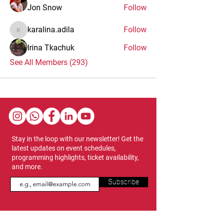
Jon Snow
Follow
karalina.adila
Follow
karalina.adila
Irina Tkachuk
Follow
See All Members (293)
Stay in the loop with our newsletter! Get the
latest updates on event schedules,
programming highlights, ticket availability,
and more.
Subscribe