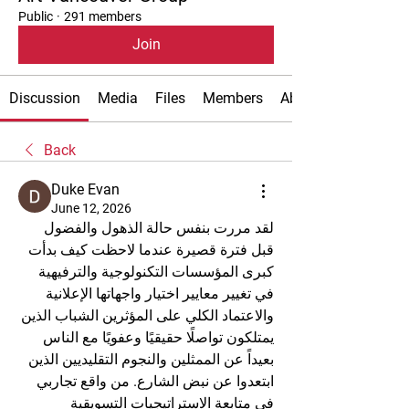
Public
·
291 members
Join
Discussion
Media
Files
Members
About
Back
Duke Evan
June 12, 2026
لقد مررت بنفس حالة الذهول والفضول 
قبل فترة قصيرة عندما لاحظت كيف بدأت 
كبرى المؤسسات التكنولوجية والترفيهية 
في تغيير معايير اختيار واجهاتها الإعلانية 
والاعتماد الكلي على المؤثرين الشباب الذين 
يمتلكون تواصلًا حقيقيًا وعفويًا مع الناس 
بعيداً عن الممثلين والنجوم التقليديين الذين 
ابتعدوا عن نبض الشارع. من واقع تجاربي 
في متابعة الاستراتيجيات التسويقية 