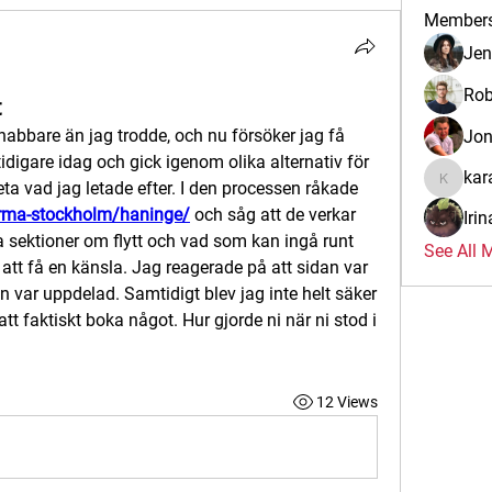
Member
Jen
Rob
t
abbare än jag trodde, och nu försöker jag få 
Jo
tidigare idag och gick igenom olika alternativ för 
kar
veta vad jag letade efter. I den processen råkade 
karalina
firma-stockholm/haninge/
 och såg att de verkar 
Iri
ka sektioner om flytt och vad som kan ingå runt 
See All 
att få en känsla. Jag reagerade på att sidan var 
n var uppdelad. Samtidigt blev jag inte helt säker 
att faktiskt boka något. Hur gjorde ni när ni stod i 
12 Views