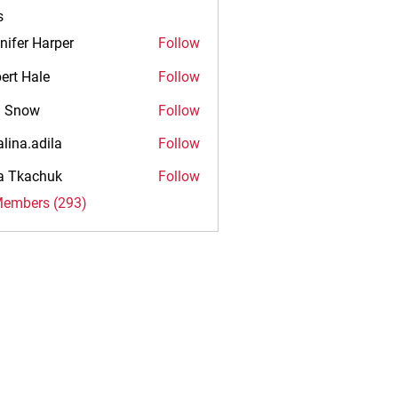
s
nifer Harper
Follow
ert Hale
Follow
n Snow
Follow
alina.adila
Follow
.adila
na Tkachuk
Follow
Members (293)