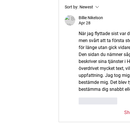
Sort by:
Newest
Billie Nikelson
Apr 28
När jag flyttade sist va
men svårt att ta första s
för länge utan gick vidar
Den sidan du nämner såg j
beskriver sina tjänster i 
överdrivet mycket text, vi
uppfattning. Jag tog mig
bestämde mig. Det blev t
bestämma dig snabbt eller
Like
Reply
Sh