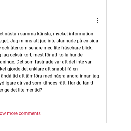
r det nästan samma känsla, mycket information 
teget. Jag minns att jag inte stannade på en sida 
e och återkom senare med lite fräschare blick. 
ag också kort, mest för att kolla hur de 
Haninge. Det som fastnade var att det inte var 
lket gjorde det enklare att snabbt få en 
 ändå tid att jämföra med några andra innan jag 
ydligare då vad som kändes rätt. Har du tänkt 
 ge det lite mer tid?
ow more comments