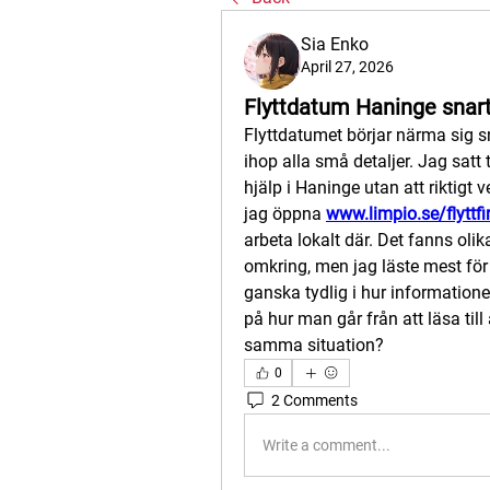
Sia Enko
April 27, 2026
Flyttdatum Haninge snar
Flyttdatumet börjar närma sig sn
ihop alla små detaljer. Jag satt 
hjälp i Haninge utan att riktigt 
jag öppna 
www.limpio.se/flytt
arbeta lokalt där. Det fanns oli
omkring, men jag läste mest för 
ganska tydlig i hur informatione
på hur man går från att läsa till 
samma situation?
0
2 Comments
Write a comment...