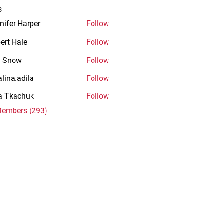
s
nifer Harper
Follow
ert Hale
Follow
n Snow
Follow
alina.adila
Follow
.adila
na Tkachuk
Follow
Members (293)