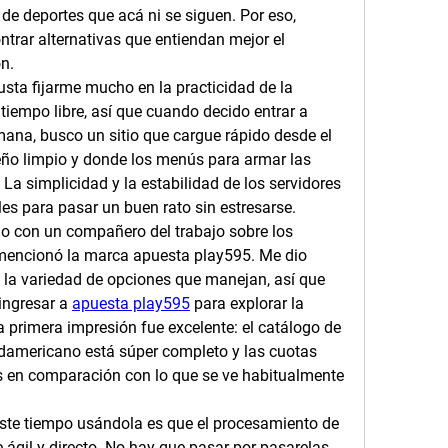
de deportes que acá ni se siguen. Por eso, 
ntrar alternativas que entiendan mejor el 
n.
sta fijarme mucho en la practicidad de la 
iempo libre, así que cuando decido entrar a 
emana, busco un sitio que cargue rápido desde el 
eño limpio y donde los menús para armar las 
a simplicidad y la estabilidad de los servidores 
s para pasar un buen rato sin estresarse.
o con un compañero del trabajo sobre los 
mencionó la marca apuesta play595. Me dio 
 la variedad de opciones que manejan, así que 
ngresar a 
apuesta play595
 para explorar la 
 primera impresión fue excelente: el catálogo de 
udamericano está súper completo y las cuotas 
 en comparación con lo que se ve habitualmente 
te tiempo usándola es que el procesamiento de 
ágil y directo. No hay que pasar por pasarelas 