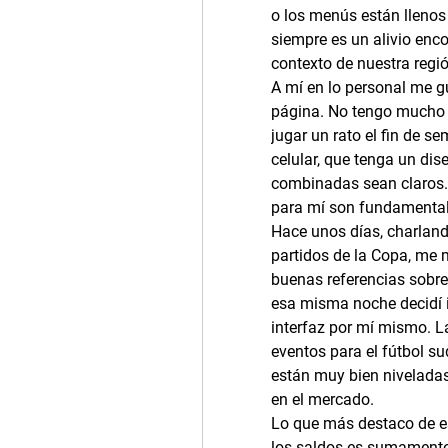
o los menús están llenos 
siempre es un alivio enco
contexto de nuestra regió
A mí en lo personal me gu
página. No tengo mucho t
jugar un rato el fin de s
celular, que tenga un dis
combinadas sean claros. L
para mí son fundamentale
Hace unos días, charland
partidos de la Copa, me 
buenas referencias sobre
esa misma noche decidí i
interfaz por mí mismo. La
eventos para el fútbol s
están muy bien niveladas
en el mercado.
Lo que más destaco de es
los saldos es sumamente 