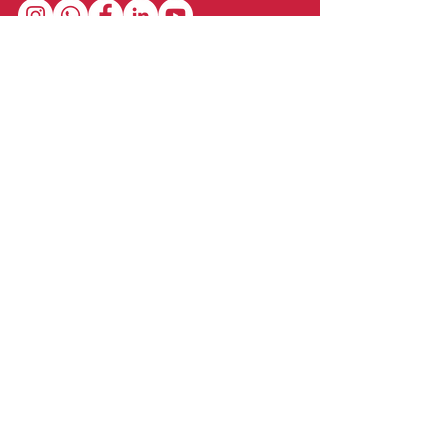
Stay in the loop with our newsletter! Get the
latest updates on event schedules,
programming highlights, ticket availability,
and more.
Subscribe
Show Dates & Hours
April 8 - 11, 2027
VIPs Only
Thursday, April 8: 5 PM - 7 PM
General Admission
Thursday, April 8: 6 PM - 10 PM
Friday, April 9: 1 PM - 9 PM
Saturday, April 10: 12 PM - 9 PM
Sunday, April 11: 11 AM - 5 PM