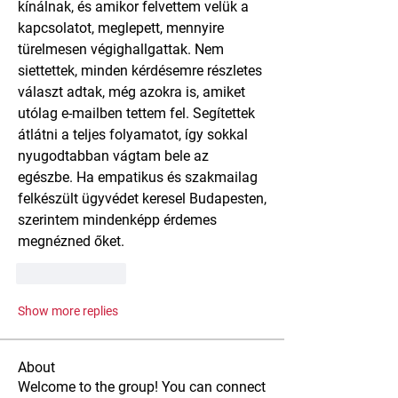
kínálnak, és amikor felvettem velük a 
kapcsolatot, meglepett, mennyire 
türelmesen végighallgattak. Nem 
siettettek, minden kérdésemre részletes 
választ adtak, még azokra is, amiket 
utólag e-mailben tettem fel. Segítettek 
átlátni a teljes folyamatot, így sokkal 
nyugodtabban vágtam bele az 
egészbe. Ha empatikus és szakmailag 
felkészült ügyvédet keresel Budapesten, 
szerintem mindenképp érdemes 
megnézned őket.
Like
Reply
Show more replies
About
Welcome to the group! You can connect