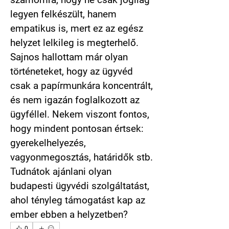
számomra, hogy ne csak jogilag 
legyen felkészült, hanem 
empatikus is, mert ez az egész 
helyzet lelkileg is megterhelő. 
Sajnos hallottam már olyan 
történeteket, hogy az ügyvéd 
csak a papírmunkára koncentrált, 
és nem igazán foglalkozott az 
ügyféllel. Nekem viszont fontos, 
hogy mindent pontosan értsek: 
gyerekelhelyezés, 
vagyonmegosztás, határidők stb. 
Tudnátok ajánlani olyan 
budapesti ügyvédi szolgáltatást, 
ahol tényleg támogatást kap az 
ember ebben a helyzetben?
0