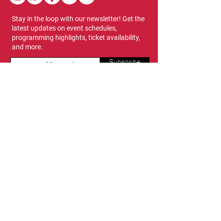
Stay in the loop with our newsletter! Get the
latest updates on event schedules,
programming highlights, ticket availability,
and more.
Subscribe
Show Dates & Hours
April 8 - 11, 2027
VIPs Only
Thursday, April 8: 5 PM - 7 PM
General Admission
Thursday, April 8: 6 PM - 10 PM
Friday, April 9: 1 PM - 9 PM
Saturday, April 10: 12 PM - 9 PM
Sunday, April 11: 11 AM - 5 PM
Location
Vancouver Convention Centre