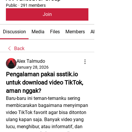
Public
·
291 members
Join
Discussion
Media
Files
Members
About
Back
Alex Talmudo
January 28, 2026
Pengalaman pakai ssstik.io
untuk download video TikTok,
aman nggak?
Baru-baru ini teman-temanku sering 
membicarakan bagaimana menyimpan 
video TikTok favorit agar bisa ditonton 
ulang kapan saja. Banyak video yang 
lucu, menghibur, atau informatif, dan 