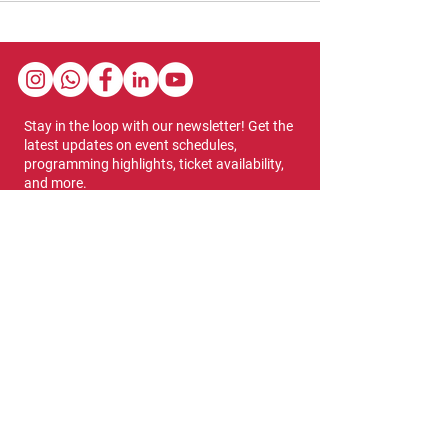
Stay in the loop with our newsletter! Get the
latest updates on event schedules,
programming highlights, ticket availability,
and more.
Subscribe
Show Dates & Hours
April 8 - 11, 2027
VIPs Only
Thursday, April 8: 5 PM - 7 PM
General Admission
Thursday, April 8: 6 PM - 10 PM