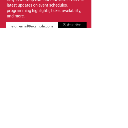
latest updates on event schedules,
programming highlights, ticket availability,
and more.
Subscribe
Show Dates & Hours
April 8 - 11, 2027
VIPs Only
Thursday, April 8: 5 PM - 7 PM
General Admission
Thursday, April 8: 6 PM - 10 PM
Friday, April 9: 1 PM - 9 PM
Saturday, April 10: 12 PM - 9 PM
Sunday, April 11: 11 AM - 5 PM
Location
Vancouver Convention Centre
(Canada Place)
East Building, Hall B