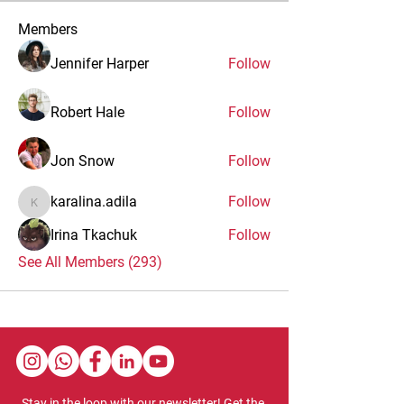
Members
Jennifer Harper
Follow
Robert Hale
Follow
Jon Snow
Follow
karalina.adila
Follow
karalina.adila
Irina Tkachuk
Follow
See All Members (293)
Stay in the loop with our newsletter! Get the