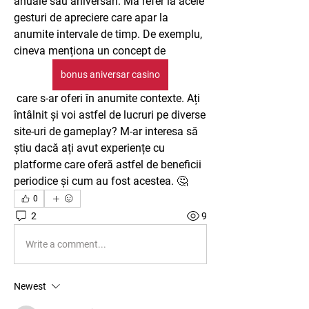
anuale sau aniversări. Mă refer la acele 
gesturi de apreciere care apar la 
anumite intervale de timp. De exemplu, 
cineva menționa un concept de 
bonus aniversar casino
 care s-ar oferi în anumite contexte. Ați 
întâlnit și voi astfel de lucruri pe diverse 
site-uri de gameplay? M-ar interesa să 
știu dacă ați avut experiențe cu 
platforme care oferă astfel de beneficii 
periodice și cum au fost acestea. 🤔
0
2
9
Write a comment...
Newest