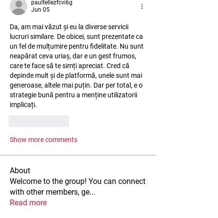
paultellezfcvi6g
Jun 05
Da, am mai văzut și eu la diverse servicii 
lucruri similare. De obicei, sunt prezentate ca 
un fel de mulțumire pentru fidelitate. Nu sunt 
neapărat ceva uriaș, dar e un gest frumos, 
care te face să te simți apreciat. Cred că 
depinde mult și de platformă, unele sunt mai 
generoase, altele mai puțin. Dar per total, e o 
strategie bună pentru a menține utilizatorii 
implicați.
Like
Reply
Show more comments
About
Welcome to the group! You can connect
with other members, ge
...
Read more