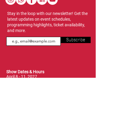
Stay in the loop with our newsletter! Get the
latest updates on event schedules,
programming highlights, ticket availability,
and more.
Subscribe
Show Dates & Hours
April 8 - 11, 2027
VIPs Only
Thursday, April 8: 5 PM - 7 PM
General Admission
Thursday, April 8: 6 PM - 10 PM
Friday, April 9: 1 PM - 9 PM
Saturday, April 10: 12 PM - 9 PM
Sunday, April 11: 11 AM - 5 PM
Location