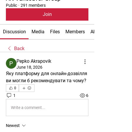
Public
·
291 members
Join
Discussion
Media
Files
Members
About
Back
Pepko Akrapovik
June 18, 2026
Яку платформу для онлайн-дозвілля 
ви могли б рекомендувати та чому?
0
1
6
Write a comment...
Newest