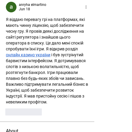
anryha elmartino
Jun 18
Я віддаю перевагу грі на платформах, які 
мають чинну ліцензію, щоб забезпечити 
чесну гру. Я провів деякі дослідження на 
сайті регулятора і знайшов цього 
оператора в списку. Це дало мені спокій 
спробувати їхні ігри. Я відкрив розділ 
онлайн казино україни
 і був зустрінутий 
барвистим інтерфейсом. Я дотримувався 
слотів з низькою волатильністю, щоб 
розтягнути банкрол. Ігри працювали 
плавно без будь-яких збоїв чи зависань. 
Важливо підтримувати легальний бізнес в 
Україні, щоб забезпечити розвиток 
індустрії. Я мав пристойну сесію і пішов з 
невеликим профітом.
Like
Reply
About